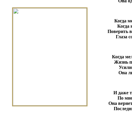
Она од
Когда м
Когда 
Поверить в
Глаза с
Когда ме
Жизнь п
Усили
Она л
И даже т
По мне
Она вернет
Последн