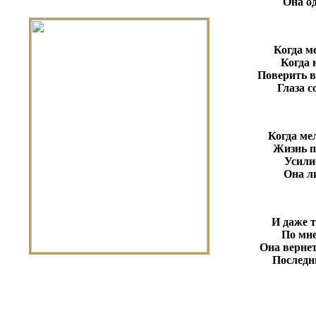
Она од
Когда м
Когда 
Поверить в
Глаза с
Когда ме
Жизнь п
Усили
Она л
И даже т
По мне
Она вернет
Последн