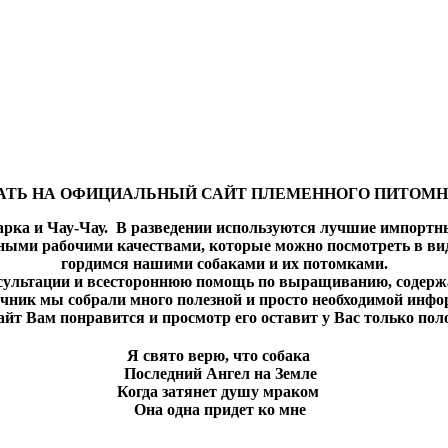
АТЬ НА ОФИЦИАЛЬНЫЙ САЙТ ПЛЕМЕННОГО ПИТОМН
арка и Чау-Чау.
В разведении используются лучшие импортны
ными рабочими качествами, которые можно посмотреть в ви
гордимся нашими собаками и их потомками.
сультации и всестороннюю помощь по выращиванию, содержа
чник мы собрали много полезной и просто необходимой инфо
айт Вам понравится и просмотр его оставит у Вас только по
Я свято верю, что собака
Последний Ангел на Земле
Когда затянет душу мраком
Она одна придет ко мне