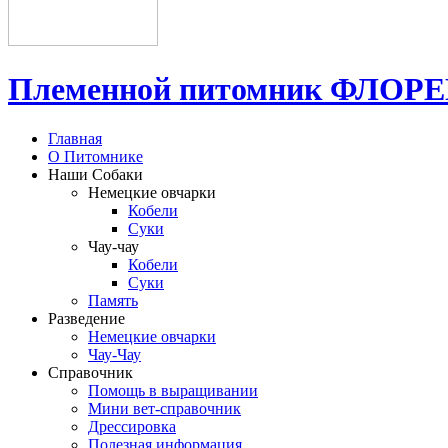
Племенной питомник ФЛО
Главная
О Питомнике
Наши Собаки
Немецкие овчарки
Кобели
Суки
Чау-чау
Кобели
Суки
Память
Разведение
Немецкие овчарки
Чау-Чау
Справочник
Помощь в выращивании
Мини вет-справочник
Дрессировка
Полезная информация