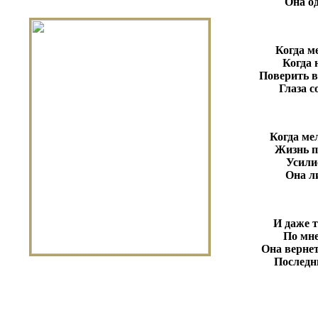
Она од
Когда м
Когда 
Поверить в
Глаза с
Когда ме
Жизнь п
Усили
Она л
И даже т
По мне
Она вернет
Последн