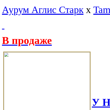
Аурум Аглис Старк
х
Tam
В продаже
У 