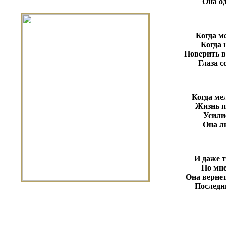
Она од
Когда м
Когда 
Поверить в
Глаза с
Когда ме
Жизнь п
Усили
Она л
И даже т
По мне
Она вернет
Последн