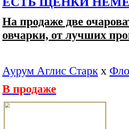
ЕСТЬ ЩЕНКИ НЕМ
На продаже две очаров
овчарки, от лучших про
Аурум Аглис Старк
х
Фло
В продаже