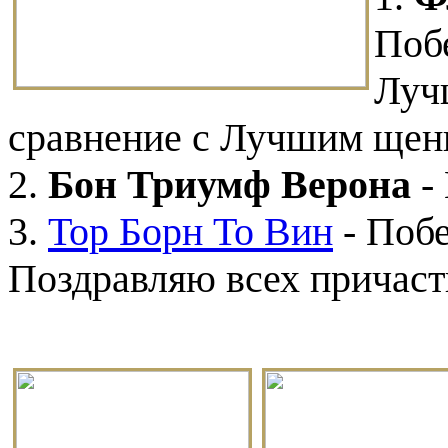
Поб
Луч
сравнение с Лучшим щен
2.
Бон Триумф Верона
-
3.
Тор Борн То Вин
- Побе
Поздравляю
всех причас