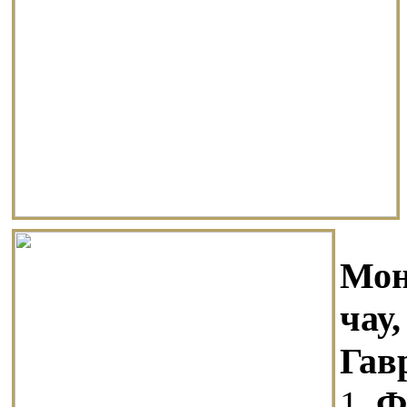
Мон
чау
Гав
1.
Ф